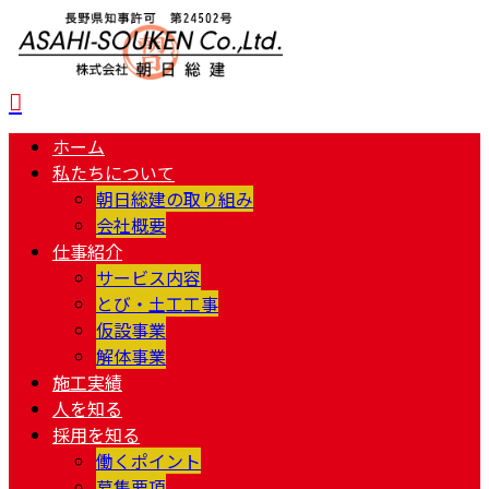
ホーム
私たちについて
朝日総建の取り組み
会社概要
仕事紹介
サービス内容
とび・土工工事
仮設事業
解体事業
施工実績
人を知る
採用を知る
働くポイント
募集要項