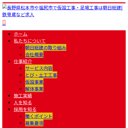
ホーム
私たちについて
朝日総建の取り組み
会社概要
仕事紹介
サービス内容
とび・土工工事
仮設事業
解体事業
施工実績
人を知る
採用を知る
働くポイント
募集要項