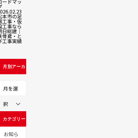
ロードマッ
プ
026.02.23
松本市の足
場工事・仮
設工事なら
朝日総建｜
鉄骨鳶・と
び工事実績
月別アーカ
イブ
月を選
択
カテゴリー
お知ら