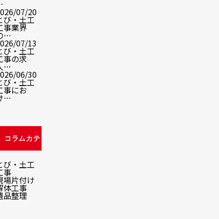
…
026/07/20
とび・土工
工事業界
の…
026/07/13
とび・土工
工事の求
人…
026/06/30
とび・土工
工事にお
け…
コラムカテ
ゴリ
とび・土工
工事
現場片付け
解体工事
遺品整理