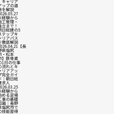
｜キャリア
アップの道
筋を解説
026.05.27
未経験から
施工管理・
独立まで！
朝日総建の5
ステップキ
ャリアパス
を徹底解説
026.04.21
【長
野県塩尻
市・松本
市】鉄骨鳶
の1日の仕事
の流れとキ
ャリアアッ
プ完全ガイ
ド｜朝日総
建求人
026.03.25
未経験から
始める足場
工事の基礎
知識｜長野
県塩尻市で
の技能習得