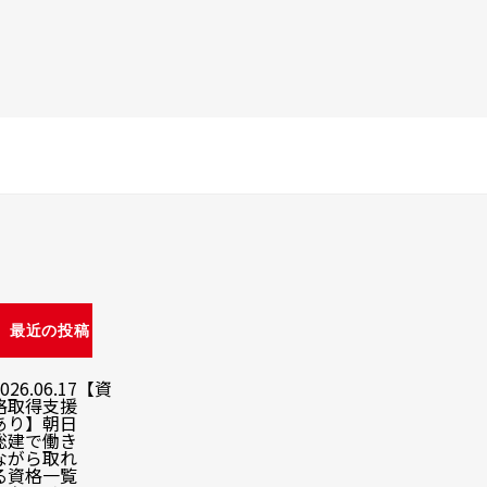
最近の投稿
026.06.17
【資
格取得支援
あり】朝日
総建で働き
ながら取れ
る資格一覧